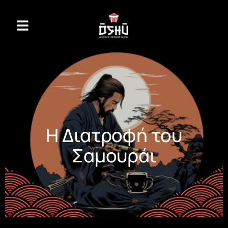
Η Διατροφή του
Σαμουράι